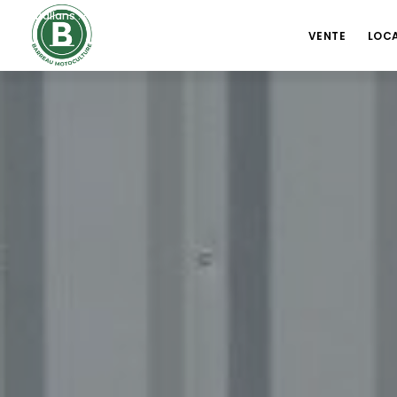
Challans : +33 2 51 68 21 78
contact@barreaumotoculture.fr
/ 
VENTE
LOC