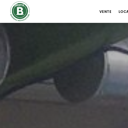
Challans : +33 2 51 68 21 78
contact@barreaumotoculture.fr
/ 
VENTE
LOC