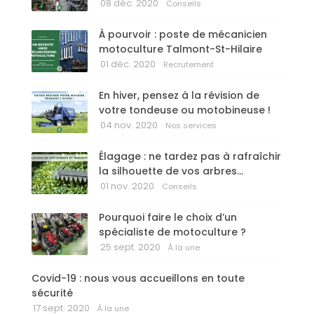
08 déc. 2020
Conseils
À pourvoir : poste de mécanicien
motoculture Talmont-St-Hilaire
01 déc. 2020
Recrutement
En hiver, pensez à la révision de
votre tondeuse ou motobineuse !
04 nov. 2020
Nos services
Élagage : ne tardez pas à rafraîchir
la silhouette de vos arbres…
01 nov. 2020
Conseils
Pourquoi faire le choix d’un
spécialiste de motoculture ?
25 sept. 2020
À la une
Covid-19 : nous vous accueillons en toute
sécurité
17 sept. 2020
À la une