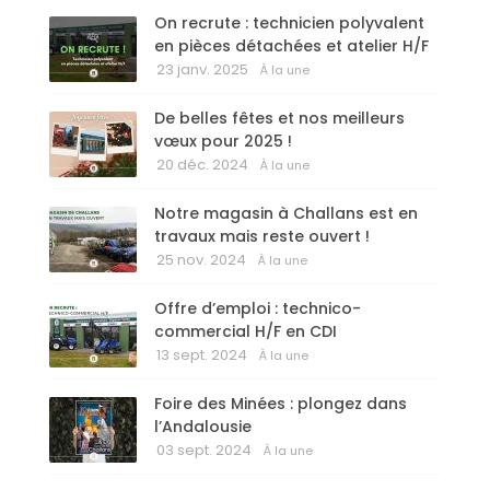
On recrute : technicien polyvalent
en pièces détachées et atelier H/F
23 janv. 2025
À la une
De belles fêtes et nos meilleurs
vœux pour 2025 !
20 déc. 2024
À la une
Notre magasin à Challans est en
travaux mais reste ouvert !
25 nov. 2024
À la une
Offre d’emploi : technico-
commercial H/F en CDI
13 sept. 2024
À la une
Foire des Minées : plongez dans
l’Andalousie
03 sept. 2024
À la une