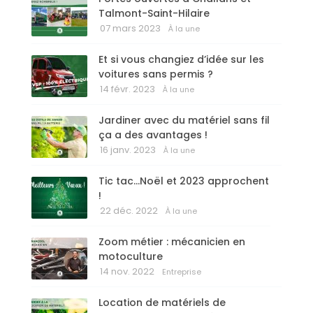
Talmont-Saint-Hilaire
07 mars 2023
À la une
Et si vous changiez d’idée sur les
voitures sans permis ?
14 févr. 2023
À la une
Jardiner avec du matériel sans fil
ça a des avantages !
16 janv. 2023
À la une
Tic tac…Noël et 2023 approchent
!
22 déc. 2022
À la une
Zoom métier : mécanicien en
motoculture
14 nov. 2022
Entreprise
Location de matériels de