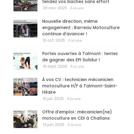
fendez vos bûches sans effort
20 nov. 2025
À la une
Nouvelle direction, même
engagement : Barreau Motoculture
continue d’avancer !
15 oct. 2025
À la une
Portes ouvertes à Talmont : tentez
de gagner des EPI Solidur !
19 sept. 2025
À la une
À vos CV : technicien mécanicien
motoculture H/F à Talmont-Saint-
Hilaire
10 juil. 2025
À la une
Offre d’emploi : mécanicien(ne)
motoculture en CDI à Challans
13 juin 2025
À la une