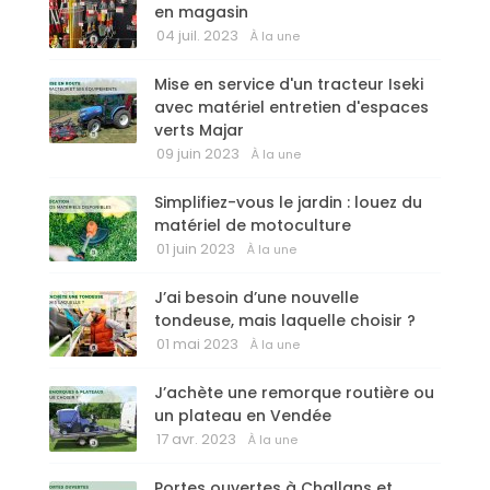
en magasin
04 juil. 2023
À la une
Mise en service d'un tracteur Iseki
avec matériel entretien d'espaces
verts Majar
09 juin 2023
À la une
Simplifiez-vous le jardin : louez du
matériel de motoculture
01 juin 2023
À la une
J’ai besoin d’une nouvelle
tondeuse, mais laquelle choisir ?
01 mai 2023
À la une
J’achète une remorque routière ou
un plateau en Vendée
17 avr. 2023
À la une
Portes ouvertes à Challans et